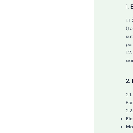
1.
1.1
(to
sut
par
1.2
šio
2.
2.1
Par
2.2
Ele
Mo