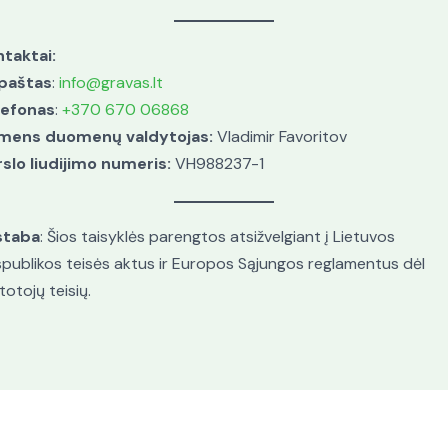
taktai:
 paštas
:
info@gravas.lt
lefonas
:
+370 670 06868
mens duomenų valdytojas:
Vladimir Favoritov
slo liudijimo numeris:
VH988237-1
staba
: Šios taisyklės parengtos atsižvelgiant į Lietuvos
publikos teisės aktus ir Europos Sąjungos reglamentus dėl
totojų teisių.