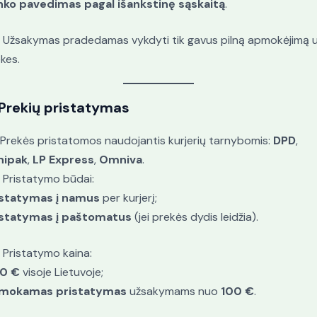
nko pavedimas pagal išankstinę sąskaitą
.
. Užsakymas pradedamas vykdyti tik gavus pilną apmokėjimą 
kes.
Prekių pristatymas
. Prekės pristatomos naudojantis kurjerių tarnybomis:
DPD
,
nipak
,
LP Express
,
Omniva
.
. Pristatymo būdai:
istatymas į namus
per kurjerį;
istatymas į paštomatus
(jei prekės dydis leidžia).
. Pristatymo kaina:
50 €
visoje Lietuvoje;
mokamas pristatymas
užsakymams nuo
100 €
.