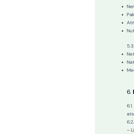
Nem
Pak
Ati
Nut
5.3
Net
Nat
Mec
6.
6.1
ats
6.2
– L