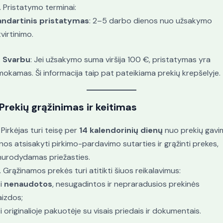
. Pristatymo terminai:
andartinis pristatymas
: 2–5 darbo dienos nuo užsakymo
virtinimo.
.
Svarbu
: Jei užsakymo suma viršija 100 €, pristatymas yra
okamas. Ši informacija taip pat pateikiama prekių krepšelyje.
Prekių grąžinimas ir keitimas
. Pirkėjas turi teisę per
14 kalendorinių dienų
nuo prekių gavi
nos atsisakyti pirkimo-pardavimo sutarties ir grąžinti prekes,
urodydamas priežasties.
. Grąžinamos prekės turi atitikti šiuos reikalavimus:
i
nenaudotos
, nesugadintos ir nepraradusios prekinės
aizdos;
i originalioje pakuotėje su visais priedais ir dokumentais.