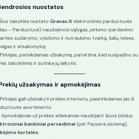
Bendrosios nuostatos
. Šios taisyklės nustato
Gravas.lt
elektroninės parduotuvės
liau – Parduotuvė) naudojimosi sąlygas, pirkimo-pardavimo
arties sudarymo, vykdymo ir nutraukimo tvarką, šalių teises,
eigas ir atsakomybę.
. Pirkėjas, pateikdamas užsakymą, patvirtina, kad susipažino su
mis taisyklėmis ir sutinka jų laikytis.
Prekių užsakymas ir apmokėjimas
. Pirkėjas gali užsisakyti prekes internetu, pasirinkdamas jas iš
duotuvės asortimento.
. Apmokėjimas už prekes atliekamas naudojant šiuos būdus:
ktroniniai bankiniai pervedimai
(per Paysera sistemą);
kėjimo kortelės
;