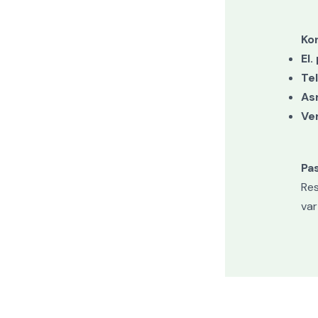
Kon
El.
Te
As
Ver
Pa
Res
var