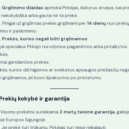
.
Grąžinimo išlaidas
apmoka Pirkėjas, išskyrus atvejus, kai pr
 nekokybiška arba gauta ne ta prekė.
. Pinigai už grąžintas prekes grąžinami per
14 dienų
nuo preki
imo ir patikrinimo.
.
Prekės, kurios negali būti grąžinamos
:
al specialius Pirkėjo nurodymus pagamintos arba pritaikytos
kės;
itai gendančios prekės;
kės, kurios dėl higienos ar sveikatos apsaugos priežasčių nega
i grąžinamos, jei buvo išpakuotos po pristatymo.
Prekių kokybė ir garantija
. Visoms prekėms suteikiama
2 metų teisinė garantija
, galioj
oje Europos Sąjungoje.
. Jei prekė turi trūkumų, Pirkėjas turi teisę reikalauti: