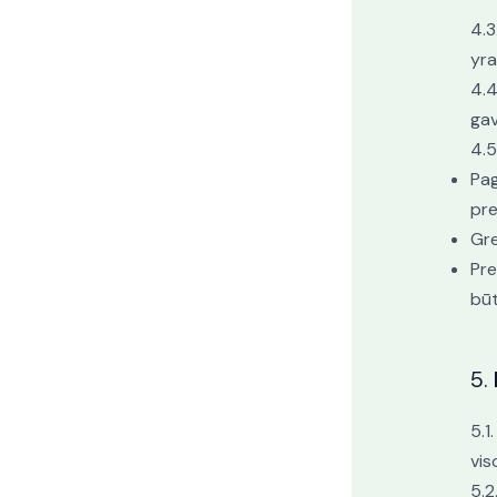
4.3
yra
4.4
gav
4.5
Pag
pre
Gre
Pre
būt
5.
5.1
vis
5.2