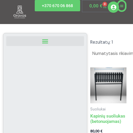
Pereiti
0
Cart
+370 670 06 868
0,00
€
prie
turinio
Rezultatų: 1
Suoliukai
Kapinių suoliukas
(betonuojamas)
80,00
€